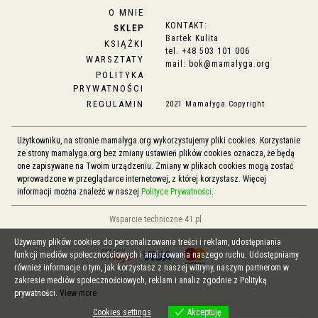
O MNIE
KONTAKT:
SKLEP
Bartek Kulita
KSIĄŻKI
tel.
+48 503 101 006
WARSZTATY
mail:
bok@mamalyga.org
POLITYKA
PRYWATNOŚCI
REGULAMIN
2021 Mamałyga Copyright
Użytkowniku, na stronie mamalyga.org wykorzystujemy pliki cookies. Korzystanie
ze strony mamalyga.org bez zmiany ustawień plików cookies oznacza, że będą
one zapisywane na Twoim urządzeniu. Zmiany w plikach cookies mogą zostać
wprowadzone w przeglądarce internetowej, z której korzystasz. Więcej
informacji można znaleźć w naszej
Polityce Prywatności
.
Wsparcie techniczne 41.pl
Używamy plików cookies do personalizowania treści i reklam, udostępniania
funkcji mediów społecznościowych i analizowania naszego ruchu. Udostępniamy
również informacje o tym, jak korzystasz z naszej witryny, naszym partnerom w
zakresie mediów społecznościowych, reklam i analiz zgodnie z Polityką
prywatności.
View more
Cookies settings
Akceptuję