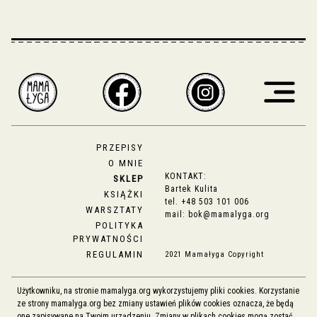
PRZEPISY
O MNIE
KONTAKT:
SKLEP
Bartek Kulita
KSIĄŻKI
tel.
+48 503 101 006
WARSZTATY
mail:
bok@mamalyga.org
POLITYKA
PRYWATNOŚCI
REGULAMIN
2021 Mamałyga Copyright
Użytkowniku, na stronie mamalyga.org wykorzystujemy pliki cookies. Korzystanie
ze strony mamalyga.org bez zmiany ustawień plików cookies oznacza, że będą
one zapisywane na Twoim urządzeniu. Zmiany w plikach cookies mogą zostać